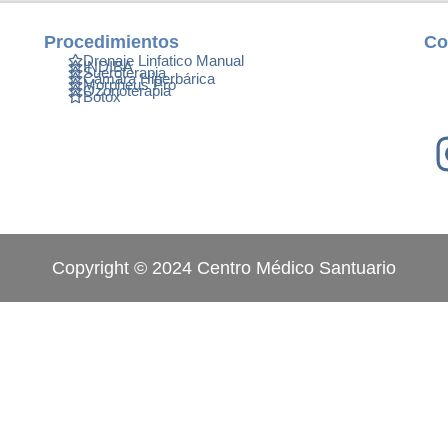
Procedimientos
Co
Drenaje Linfatico Manual
INDIBA
Sueroterapia
Cámara Hiperbárica
Morpheus Pro
Ozonoterapia
Botox
Copyright © 2024 Centro Médico Santuario