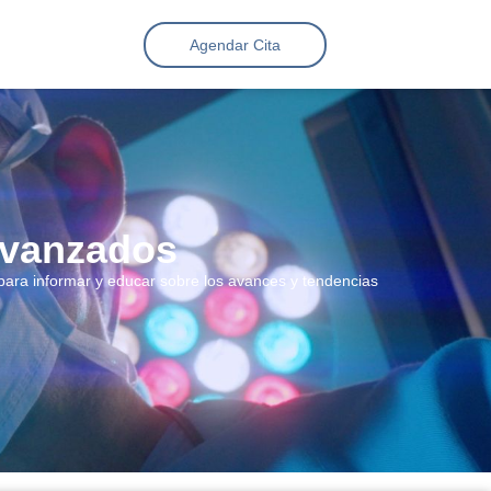
Agendar Cita
avanzados
para informar y educar sobre los avances y tendencias