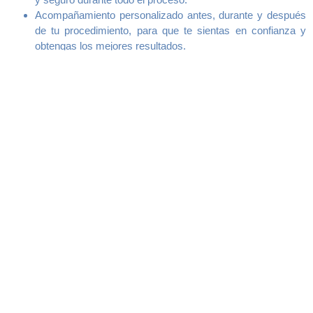
Acompañamiento personalizado antes, durante y después
de tu procedimiento, para que te sientas en confianza y
obtengas los mejores resultados.
Más que un cambio físico, te ofrecemos una
transformación integral que te permitirá sentirte mejor
contigo mismo y elevar tu autoestima.
+
0
+
0
0
%
Procedimientos
Satisfacción
Años de
realizados
experiencia